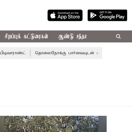
சிறப்புக் கட்டுரைகள்
ஆண்டு சந்தா
ராண்ட்
தொலைநோக்கு பார்வையுடன் கூடிய வேளாண் பட்ஜெட்