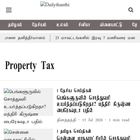
தமிழகம்
தேசியம்
உலகம்
சினிமா
விளையாட்டு
ஜோத
் நாளை தனித்தீர்மானம்
23 மாவட்டங்களில் இரவு 7 மணிவரை மழை பெய
Property Tax
தேசிய செய்திகள்
பெங்களூருவில் சொத்துவரி
உயர்த்தப்படுகிறதா? மந்திரி கிருஷ்ண
பைரேகவுடா பதில்
தினத்தந்தி
15 Jul 2026
1
min read
தமிழக செய்திகள்
சென்னை மாநகராட்சியில் சொத்துவரி