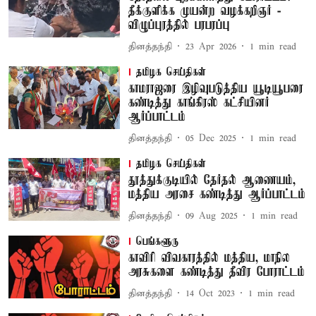
தீக்குளிக்க முயன்ற வழக்கறிஞர் -
விழுப்புரத்தில் பரபரப்பு
தினத்தந்தி
23 Apr 2026
1
min read
தமிழக செய்திகள்
காமராஜரை இழிவுபடுத்திய யூடியூபரை
கண்டித்து காங்கிரஸ் கட்சியினர்
ஆர்ப்பாட்டம்
தினத்தந்தி
05 Dec 2025
1
min read
தமிழக செய்திகள்
தூத்துக்குடியில் தேர்தல் ஆணையம்,
மத்திய அரசை கண்டித்து ஆர்ப்பாட்டம்
தினத்தந்தி
09 Aug 2025
1
min read
பெங்களூரு
காவிரி விவகாரத்தில் மத்திய, மாநில
அரசுகளை கண்டித்து தீவிர போராட்டம்
தினத்தந்தி
14 Oct 2023
1
min read