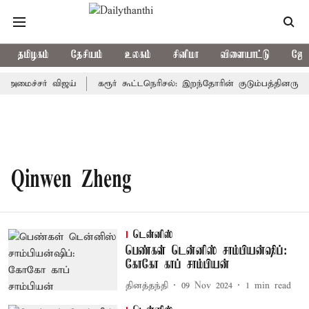
தமிழகம்
தேசியம்
உலகம்
சினிமா
விளையாட்டு
ஜோத
-அமைச்சர் விஜய்
கரூர் கூட்டநெரிசல்: இறந்தோரின் குடும்பத்தினருக்க
Qinwen Zheng
டென்னிஸ்
பெண்கள் டென்னிஸ் சாம்பியன்ஷிப்:
கோகோ காப் சாம்பியன்
தினத்தந்தி
09 Nov 2024
1
min read