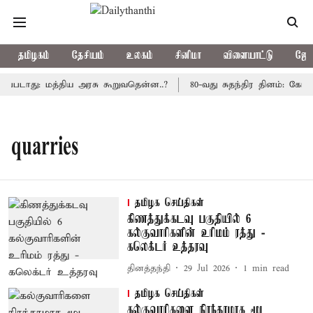
தமிழகம்
தேசியம்
உலகம்
சினிமா
விளையாட்டு
ஜோத
ப்படாது: மத்திய அரசு கூறுவதென்ன..?
80-வது சுதந்திர தினம்: கோட்
quarries
தமிழக செய்திகள்
கிணத்துக்கடவு பகுதியில் 6
கல்குவாரிகளின் உரிமம் ரத்து -
கலெக்டர் உத்தரவு
தினத்தந்தி
29 Jul 2026
1
min read
தமிழக செய்திகள்
கல்குவாரிகளை நிரந்தரமாக மூட