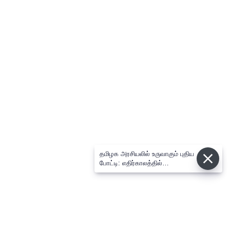
தமிழக அரசியலில் உருவாகும் புதிய
போட்டி: எதிர்காலத்தில்
விஜய்க்கும், தனுசுக்கும்
இடையேதான் - பிரபல ஜோதிடர்
கணிப்பு