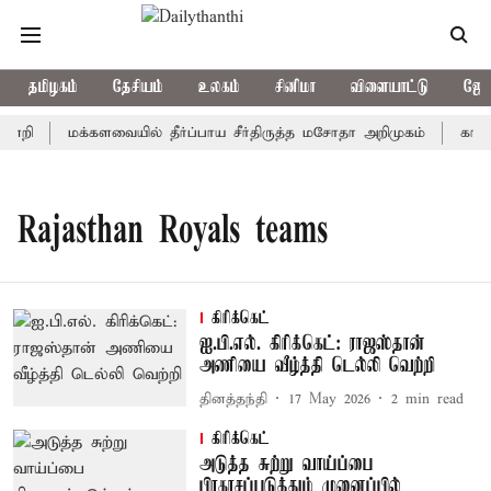
தமிழகம்
தேசியம்
உலகம்
சினிமா
விளையாட்டு
ஜோத
ன்றி
மக்களவையில் தீர்ப்பாய சீர்திருத்த மசோதா அறிமுகம்
காவிர
Rajasthan Royals teams
கிரிக்கெட்
ஐ.பி.எல். கிரிக்கெட்: ராஜஸ்தான்
அணியை வீழ்த்தி டெல்லி வெற்றி
தினத்தந்தி
17 May 2026
2
min read
கிரிக்கெட்
அடுத்த சுற்று வாய்ப்பை
பிரகாசப்படுத்தும் முனைப்பில்