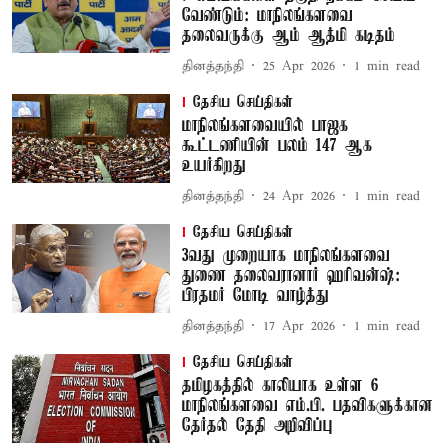
வேண்டும்: மாநிலங்களவை
தலைவருக்கு ஆம் ஆத்மி கடிதம்
தினத்தந்தி
25 Apr 2026
1
min read
தேசிய செய்திகள்
மாநிலங்களவையில் பாஜக
கூட்டணியின் பலம் 147 ஆக
உயர்கிறது
தினத்தந்தி
24 Apr 2026
1
min read
தேசிய செய்திகள்
3வது முறையாக மாநிலங்களவை
துணை தலைவரானார் ஹரிவன்ஷ்:
பிரதமர் மோடி வாழ்த்து
தினத்தந்தி
17 Apr 2026
1
min read
தேசிய செய்திகள்
தமிழகத்தில் காலியாக உள்ள 6
மாநிலங்களவை எம்.பி. பதவிகளுக்கான
தேர்தல் தேதி அறிவிப்பு