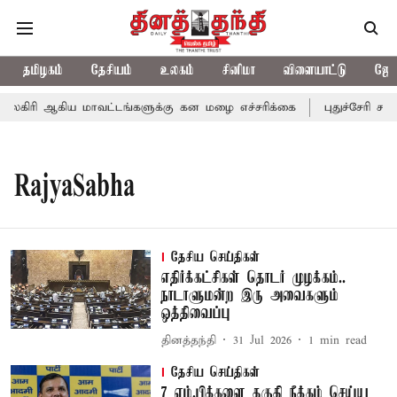
தமிழகம்
தேசியம்
உலகம்
சினிமா
விளையாட்டு
ஜோத
லகிரி ஆகிய மாவட்டங்களுக்கு கன மழை எச்சரிக்கை
புதுச்சேரி சட்
RajyaSabha
தேசிய செய்திகள்
எதிர்க்கட்சிகள் தொடர் முழக்கம்..
நாடாளுமன்ற இரு அவைகளும்
ஒத்திவைப்பு
தினத்தந்தி
31 Jul 2026
1
min read
தேசிய செய்திகள்
7 எம்.பிக்களை தகுதி நீக்கம் செய்ய