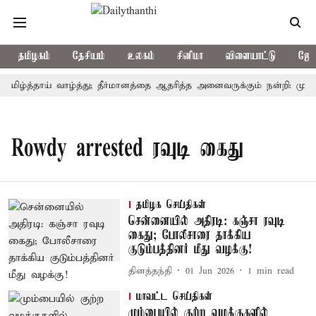
தமிழகம்
தேசியம்
உலகம்
சினிமா
விளையாட்டு
ஜோத
 தமிழ்த்தாய் வாழ்த்து; தீர்மானத்தை ஆதரித்த அனைவருக்கும் நன்றி: முதல
Rowdy arrested ரவுடி கைது
தமிழக செய்திகள்
சென்னையில் அதிரடி: கஞ்சா ரவுடி
கைது; போலீசாரை தாக்கிய
குடும்பத்தினர் மீது வழக்கு!
தினத்தந்தி
01 Jun 2026
1
min read
மாவட்ட செய்திகள்
மும்பையில் குற்ற வழக்குகளில்