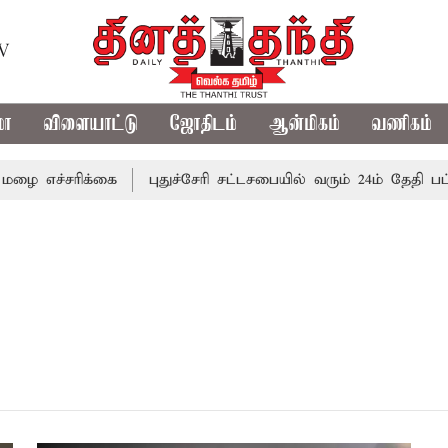
TV
மா
விளையாட்டு
ஜோதிடம்
ஆன்மிகம்
வணிகம்
 எச்சரிக்கை
புதுச்சேரி சட்டசபையில் வரும் 24ம் தேதி பட்ஜெ