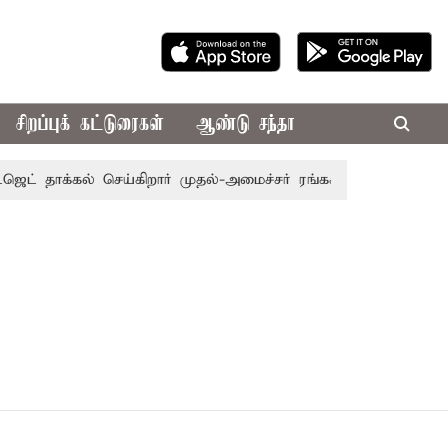
சிறப்புக் கட்டுரைகள்
ஆண்டு சந்தா
ட் தாக்கல் செய்கிறார் முதல்-அமைச்சர் ரங்கசாமி
எதிர்க்கட்