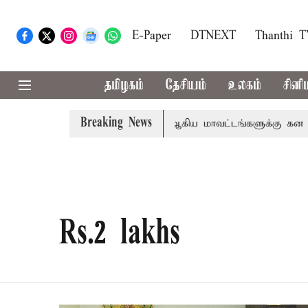
E-Paper
DTNEXT
Thanthi 
தமிழகம்
தேசியம்
உலகம்
சினி
Breaking News
்கீதா
கோவை, தேனி,நீலகிரி ஆகிய மாவட்டங்களுக்கு கன மழை
Rs.2 lakhs