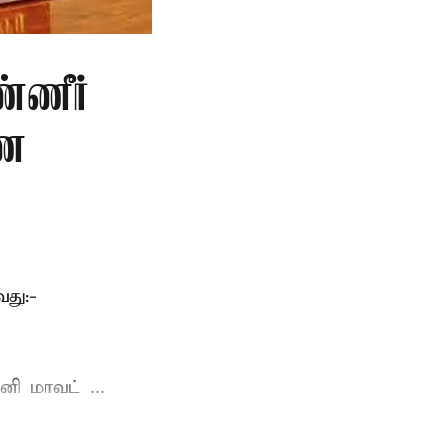
்ணீர்
ணை
து:-
ி மாவட் ...