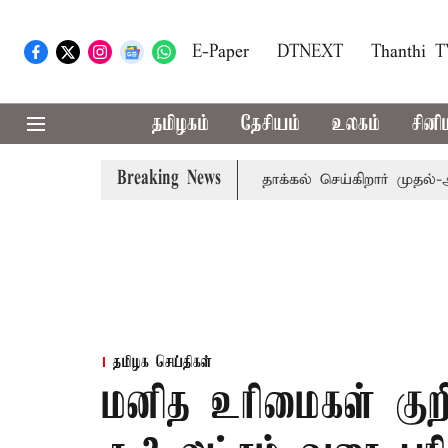
E-Paper
DTNEXT
Thanthi 
தமிழகம்
தேசியம்
உலகம்
சினி
Breaking News
ில் வரும் 24ம் தேதி பட்ஜெட் தாக்கல் செய்கிறார் முதல்-அமைச்சர்
தமிழக செய்திகள்
மனித உரிமைகள் குறி