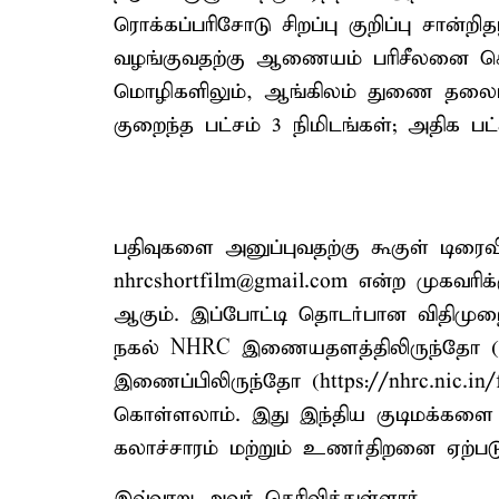
ரொக்கப்பரிசோடு சிறப்பு குறிப்பு சான்றித
வழங்குவதற்கு ஆணையம் பரிசீலனை செய்ய
மொழிகளிலும், ஆங்கிலம் துணை தலைப்
குறைந்த பட்சம் 3 நிமிடங்கள்; அதிக பட
பதிவுகளை அனுப்புவதற்கு கூகுள் டிர
nhrcshortfilm@gmail.com என்ற முகவரி
ஆகும். இப்போட்டி தொடர்பான விதிமுற
நகல் NHRC இணையதளத்திலிருந்தோ (http
இணைப்பிலிருந்தோ (https://nhrc.nic.in/f
கொள்ளலாம். இது இந்திய குடிமக்க
கலாச்சாரம் மற்றும் உணர்திறனை ஏற்படுத்
இவ்வாறு அவர் தெரிவித்துள்ளார்.