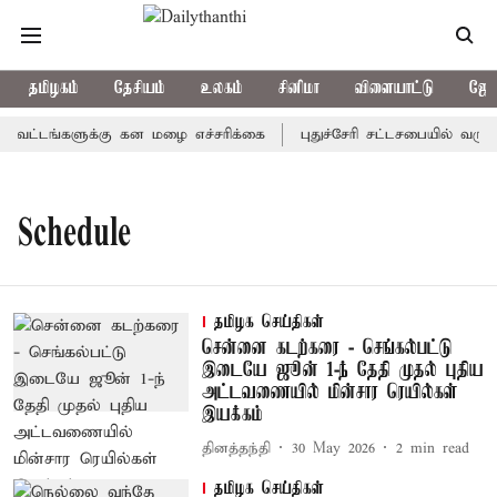
தமிழகம்
தேசியம்
உலகம்
சினிமா
விளையாட்டு
ஜோத
வட்டங்களுக்கு கன மழை எச்சரிக்கை
புதுச்சேரி சட்டசபையில் வரும்
Schedule
தமிழக செய்திகள்
சென்னை கடற்கரை - செங்கல்பட்டு
இடையே ஜூன் 1-ந் தேதி முதல் புதிய
அட்டவணையில் மின்சார ரெயில்கள்
இயக்கம்
தினத்தந்தி
30 May 2026
2
min read
தமிழக செய்திகள்