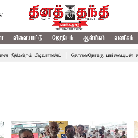
TV
மா
விளையாட்டு
ஜோதிடம்
ஆன்மிகம்
வணிகம்
ிமன்றம் பிடிவாராண்ட்
தொலைநோக்கு பார்வையுடன் கூடிய வே