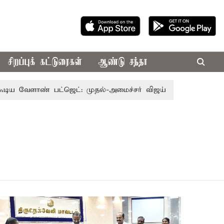
சிறப்புக் கட்டுரைகள்
ஆண்டு சந்தா
ளாண் பட்ஜெட்: முதல்-அமைச்சர் விஜய்
தமிழக அரசியலில் 