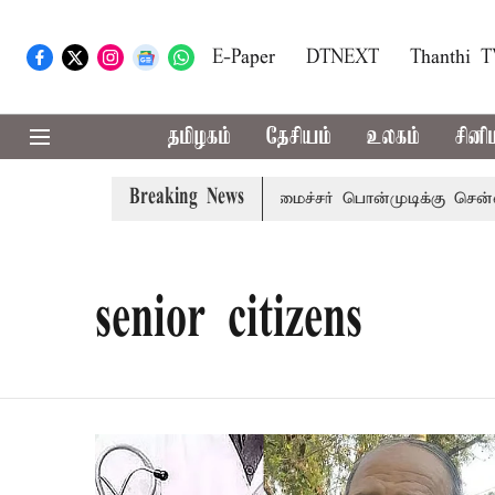
E-Paper
DTNEXT
Thanthi 
தமிழகம்
தேசியம்
உலகம்
சினி
Breaking News
ஜய் அழைப்பு
முன்னாள் அமைச்சர் பொன்முடிக்கு சென்னை நீத
senior citizens