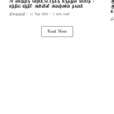
70 வயதிற்கு மேற்பட்டோருக்கு மருத்துவ காப்பீடு -
ஆ
மத்திய மந்திரி அஸ்வினி வைஷ்ணவ் தகவல்
ஆ
உ
தினத்தந்தி
11 Sep 2024
1
min read
தி
Read More