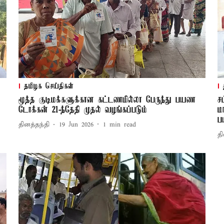
தமிழக செய்திகள்
மூத்த குடிமக்களுக்கான கட்டணமில்லா பேருந்து பயண
ச
டோக்கன் 21-ந்தேதி முதல் வழங்கப்படும்
ம
ப
தினத்தந்தி
19 Jun 2026
1
min read
தி