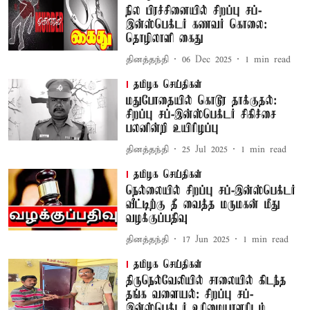
நில பிரச்சினையில் சிறப்பு சப்-
இன்ஸ்பெக்டர் கணவர் கொலை:
தொழிலாளி கைது
தினத்தந்தி
06 Dec 2025
1
min read
தமிழக செய்திகள்
மதுபோதையில் கொடூர தாக்குதல்:
சிறப்பு சப்-இன்ஸ்பெக்டர் சிகிச்சை
பலனின்றி உயிரிழப்பு
தினத்தந்தி
25 Jul 2025
1
min read
தமிழக செய்திகள்
நெல்லையில் சிறப்பு சப்-இன்ஸ்பெக்டர்
வீட்டிற்கு தீ வைத்த மருமகன் மீது
வழக்குப்பதிவு
தினத்தந்தி
17 Jun 2025
1
min read
தமிழக செய்திகள்
திருநெல்வேலியில் சாலையில் கிடந்த
தங்க வளையல்: சிறப்பு சப்-
இன்ஸ்பெக்டர் உரிமையாளரிடம்