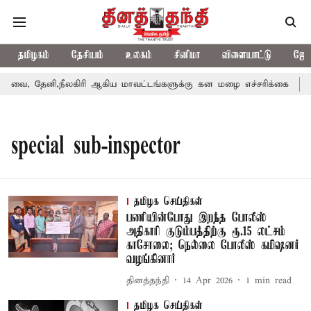
தமிழகம்
தேசியம்
உலகம்
சினிமா
விளையாட்டு
ஜோத
வை, தேனி,நீலகிரி ஆகிய மாவட்டங்களுக்கு கன மழை எச்சரிக்கை
ப
special sub-inspector
தமிழக செய்திகள்
பணியின்போது இறந்த போலீஸ்
அதிகாரி குடும்பத்திற்கு ரூ.15 லட்சம்
காசோலை; நெல்லை போலீஸ் கமிஷனர்
வழங்கினார்
தினத்தந்தி
14 Apr 2026
1
min read
தமிழக செய்திகள்