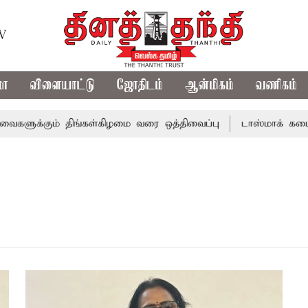
TV
மா
விளையாட்டு
ஜோதிடம்
ஆன்மிகம்
வணிகம்
ளுக்கும் திங்கள்கிழமை வரை ஒத்திவைப்பு
டாஸ்மாக் கடைகளி