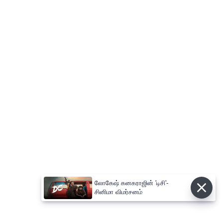
லோகேஷ் கனகராஜின் 'டிசி'-
சினிமா விமர்சனம்