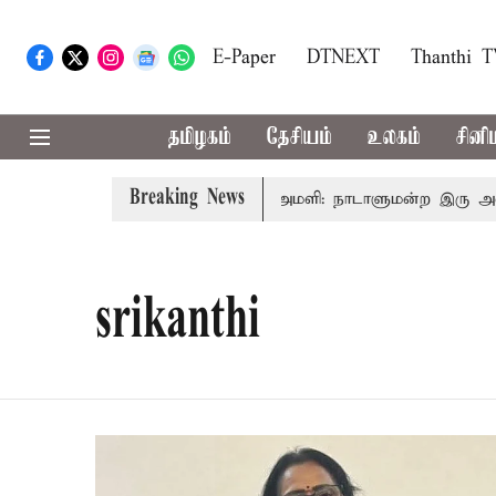
E-Paper
DTNEXT
Thanthi 
தமிழகம்
தேசியம்
உலகம்
சினி
Breaking News
்சர் ரங்கசாமி
எதிர்க்கட்சிகள் அமளி: நாடாளுமன்ற இரு அவைக
srikanthi