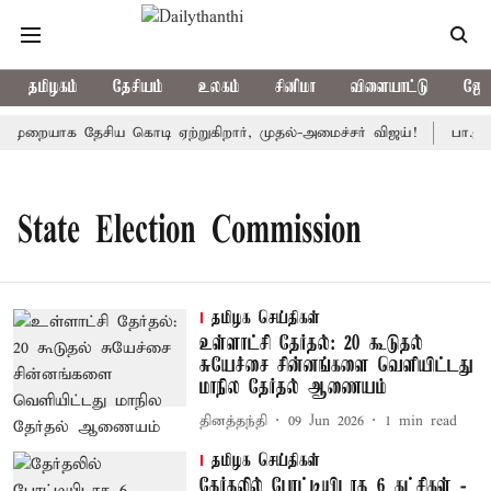
தமிழகம்
தேசியம்
உலகம்
சினிமா
விளையாட்டு
ஜோத
 முறையாக தேசிய கொடி ஏற்றுகிறார், முதல்-அமைச்சர் விஜய்!
பா.ஜ.க
State Election Commission
தமிழக செய்திகள்
உள்ளாட்சி தேர்தல்: 20 கூடுதல்
சுயேச்சை சின்னங்களை வெளியிட்டது
மாநில தேர்தல் ஆணையம்
தினத்தந்தி
09 Jun 2026
1
min read
தமிழக செய்திகள்
தேர்தலில் போட்டியிடாத 6 கட்சிகள் -