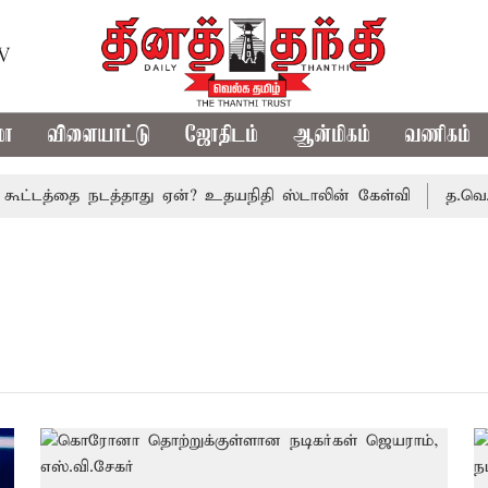
TV
மா
விளையாட்டு
ஜோதிடம்
ஆன்மிகம்
வணிகம்
ட்டத்தை நடத்தாது ஏன்? உதயநிதி ஸ்டாலின் கேள்வி
த.வெ.க. 