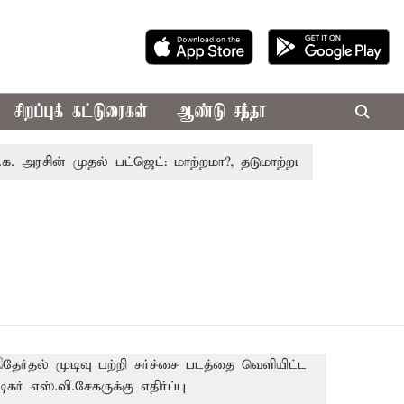
சிறப்புக் கட்டுரைகள்
ஆண்டு சந்தா
அரசின் முதல் பட்ஜெட்: மாற்றமா?, தடுமாற்றமா?
சட்டசபையில் 