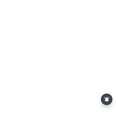
லோகேஷ் கனகராஜின் 'டிசி'-
சினிமா விமர்சனம்