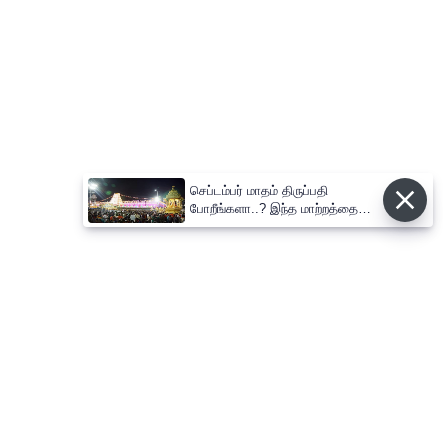
செப்டம்பர் மாதம் திருப்பதி
போறீங்களா..? இந்த மாற்றத்தை
கவனித்து பயணத்தை
திட்டமிடுங்கள்