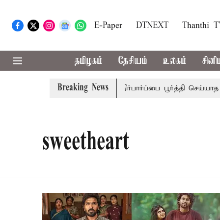
E-Paper
DTNEXT
Thanthi 
தமிழகம்
தேசியம்
உலகம்
சினி
Breaking News
ி.டி.பிரபாகர்
மக்களின் எதிர்பார்ப்பை பூர்த்தி செய்யாத பட்ஜ
sweetheart