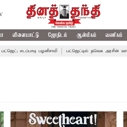
TV
மா
விளையாட்டு
ஜோதிடம்
ஆன்மிகம்
வணிகம்
ெட்; எடப்பாடி பழனிசாமி
பட்ஜெட்டில் தவெக அரசின் வாக்குறு