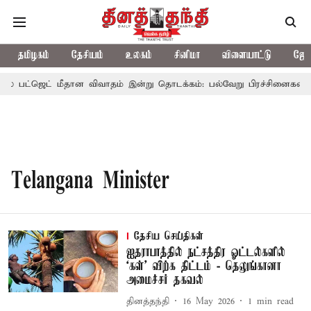
தமிழகம்
தேசியம்
உலகம்
சினிமா
விளையாட்டு
ஜோத
ல் பட்ஜெட் மீதான விவாதம் இன்று தொடக்கம்: பல்வேறு பிரச்சினைகளை எழுப
Telangana Minister
தேசிய செய்திகள்
ஐதராபாத்தில் நட்சத்திர ஓட்டல்களில்
‘கள்’ விற்க திட்டம் - தெலுங்கானா
அமைச்சர் தகவல்
தினத்தந்தி
16 May 2026
1
min read