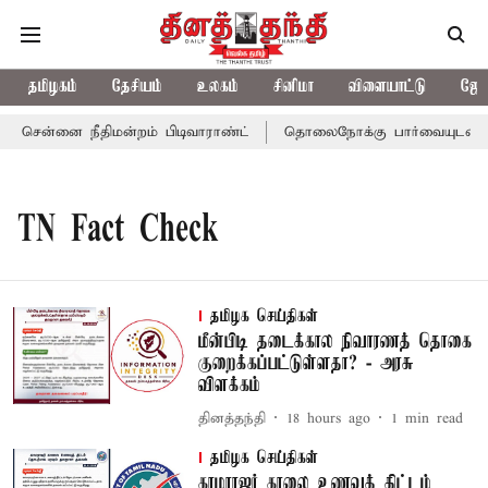
தமிழகம்
தேசியம்
உலகம்
சினிமா
விளையாட்டு
ஜோத
 சென்னை நீதிமன்றம் பிடிவாராண்ட்
தொலைநோக்கு பார்வையுடன் கூட
TN Fact Check
தமிழக செய்திகள்
மீன்பிடி தடைக்கால நிவாரணத் தொகை
குறைக்கப்பட்டுள்ளதா? - அரசு
விளக்கம்
தினத்தந்தி
18 hours ago
1
min read
தமிழக செய்திகள்
காமராஜர் காலை உணவுத் திட்டம்