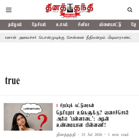
தமிழகம்
தேசியம்
உலகம்
சினிமா
விளையாட்டு
ஜோத
ன்னாள் அமைச்சர் பொன்முடிக்கு சென்னை நீதிமன்றம் பிடிவாராண்ட்
true
சிறப்புக் கட்டுரைகள்
தெரியுமா உங்களுக்கு? வசைச்சொல்
அல்ல 'பன்னாடை': அதன்
உண்மையான பின்னணி!
தினத்தந்தி
25 Jul 2026
1
min read