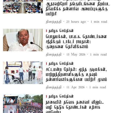
ஆதரவற்றோர் தங்குமிடங்களை திறம்பட
நிர்வகிக்க தன்னார்வ அமைப்புகளுக்கு
பயிற்சி
தினத்தந்தி
23 hours ago
1
min read
தமிழக செய்திகள்
பொதுமக்கள், பா.ம.க. தொண்டர்களை
சந்திக்கும் டாக்டர் ராமதாஸ்:
குறைகளை தெரிவிக்கலாம்
தினத்தந்தி
15 May 2026
1
min read
தமிழக செய்திகள்
சட்டமன்ற தேர்தல்: மூத்த குடிமக்கள்,
மாற்றுத்திறனாளிகளுக்கு உதவும்
தன்னார்வலர்களுக்கான பயிற்சி முகாம்
தினத்தந்தி
11 Apr 2026
1
min read
தமிழக செய்திகள்
நாகையில் தவெக தலைவர் விஜய்..
வழி நெடுக தொண்டர்கள் உற்சாக
வரவேற்பு