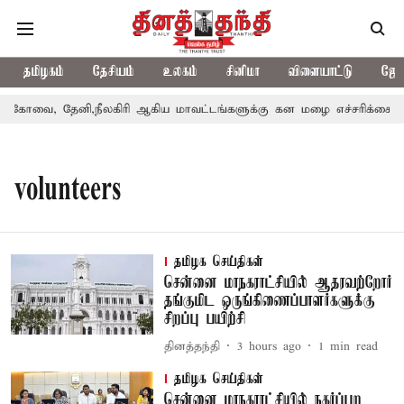
தமிழகம்
தேசியம்
உலகம்
சினிமா
விளையாட்டு
ஜோத
கோவை, தேனி,நீலகிரி ஆகிய மாவட்டங்களுக்கு கன மழை எச்சரிக்கை
volunteers
தமிழக செய்திகள்
சென்னை மாநகராட்சியில் ஆதரவற்றோர்
தங்குமிட ஒருங்கிணைப்பாளர்களுக்கு
சிறப்பு பயிற்சி
தினத்தந்தி
3 hours ago
1
min read
தமிழக செய்திகள்
சென்னை மாநகராட்சியில் நகர்ப்புற