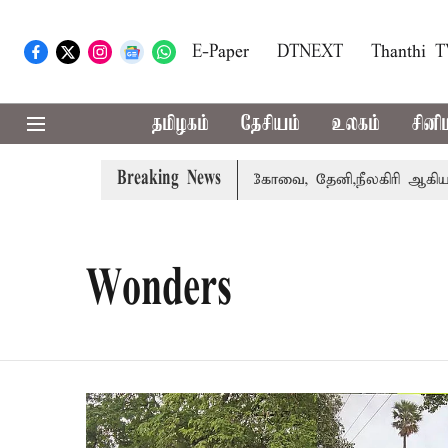
E-Paper
DTNEXT
Thanthi 
தமிழகம்
தேசியம்
உலகம்
சினி
Breaking News
கை வாபஸ் பெற்றார் சங்கீதா
கோவை, தேனி,நீலகிரி ஆகிய மா
Wonders