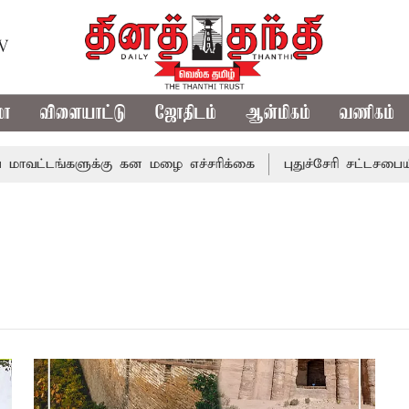
TV
மா
விளையாட்டு
ஜோதிடம்
ஆன்மிகம்
வணிகம்
வட்டங்களுக்கு கன மழை எச்சரிக்கை
புதுச்சேரி சட்டசபையில்