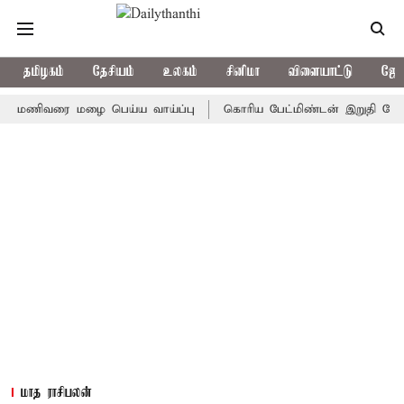
தமிழகம்
தேசியம்
உலகம்
சினிமா
விளையாட்டு
ஜோத
ிவரை மழை பெய்ய வாய்ப்பு
கொரிய பேட்மிண்டன் இறுதி போட்டி; இந்
மாத ராசிபலன்