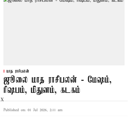
மாத ராசிபலன்
ஜூலை மாத ராசிபலன் - மேஷம்,
ரிஷபம், மிதுனம், கடகம்
X
Published on
:
01 Jul 2026, 2:11 am
ஜூலை மாதத்திற்கான
மேஷம்
, ரிஷபம், மிதுனம்