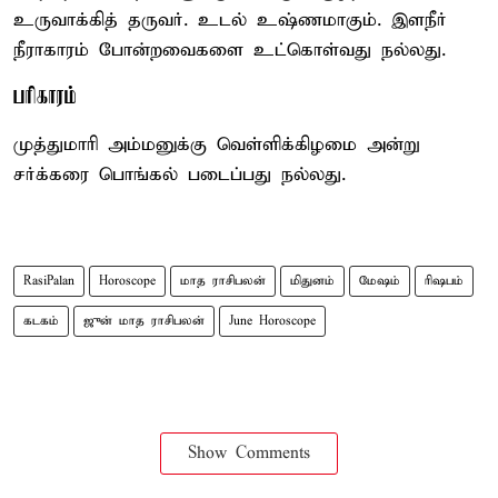
உருவாக்கித் தருவர். உடல் உஷ்ணமாகும். இளநீர்
நீராகாரம் போன்றவைகளை உட்கொள்வது நல்லது.
பரிகாரம்
முத்துமாரி அம்மனுக்கு வெள்ளிக்கிழமை அன்று
சர்க்கரை பொங்கல் படைப்பது நல்லது.
RasiPalan
Horoscope
மாத ராசிபலன்
மிதுனம்
மேஷம்
ரிஷபம்
கடகம்
ஜுன் மாத ராசிபலன்
June Horoscope
Show Comments