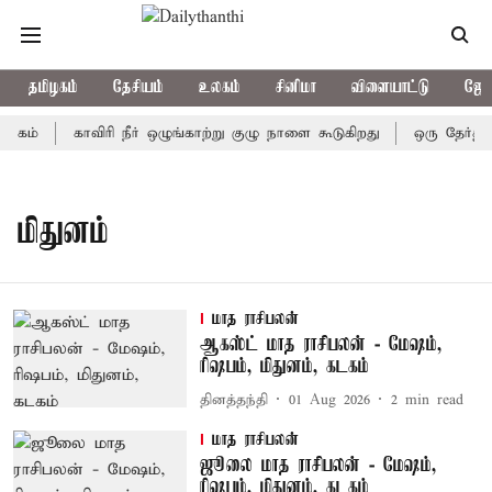
தமிழகம்
தேசியம்
உலகம்
சினிமா
விளையாட்டு
ஜோத
ுகம்
காவிரி நீர் ஒழுங்காற்று குழு நாளை கூடுகிறது
ஒரு தேர்தலி
மிதுனம்
மாத ராசிபலன்
ஆகஸ்ட் மாத ராசிபலன் - மேஷம்,
ரிஷபம், மிதுனம், கடகம்
தினத்தந்தி
01 Aug 2026
2
min read
மாத ராசிபலன்
ஜூலை மாத ராசிபலன் - மேஷம்,
ரிஷபம், மிதுனம், கடகம்