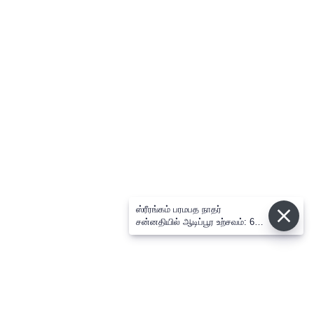
ஸ்ரீரங்கம் பரமபத நாதர்
சன்னதியில் ஆடிப்பூர உற்சவம்: 6ம்
நாளில் அழகர் திருக்கோல சேவை