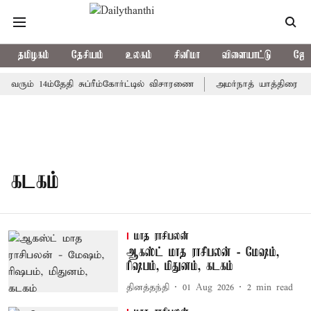
தமிழகம்
தேசியம்
உலகம்
சினிமா
விளையாட்டு
ஜோத
 வரும் 14ம்தேதி சுப்ரீம்கோர்ட்டில் விசாரணை
அமர்நாத் யாத்திரை தற்
கடகம்
மாத ராசிபலன்
ஆகஸ்ட் மாத ராசிபலன் - மேஷம்,
ரிஷபம், மிதுனம், கடகம்
தினத்தந்தி
01 Aug 2026
2
min read