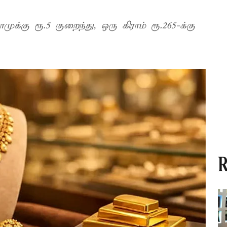
்கு ரூ.5 குறைந்து, ஒரு கிராம் ரூ.265-க்கு
R