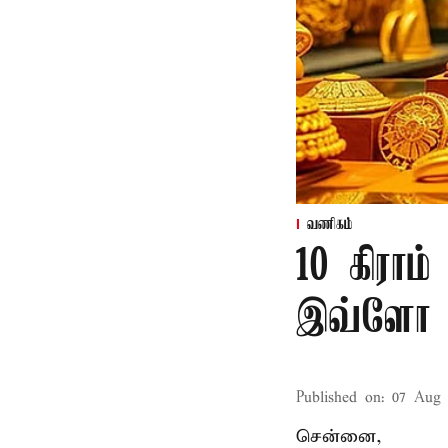
வணிகம்
10 கிராம
இவ்ளோ ரூ
Published on
:
07 Aug 
சென்னை,