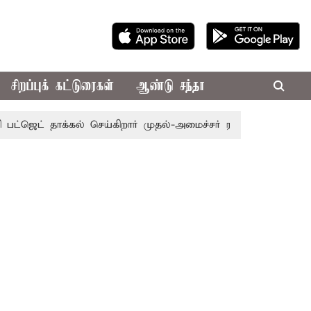
சிறப்புக் கட்டுரைகள்
ஆண்டு சந்தா
தாக்கல் செய்கிறார் முதல்-அமைச்சர் ரங்கசாமி
எதிர்க்கட்சிக