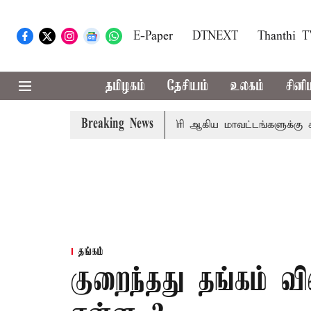
E-Paper
DTNEXT
Thanthi 
தமிழகம்
தேசியம்
உலகம்
சினி
Breaking News
தா
கோவை, தேனி,நீலகிரி ஆகிய மாவட்டங்களுக்கு கன மழை எ
தங்கம்
குறைந்தது தங்கம் 