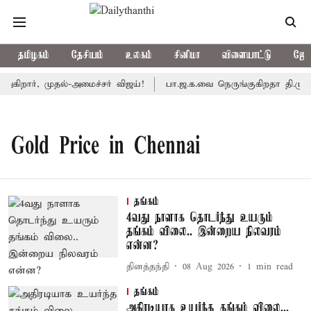
தமிழகம்
தேசியம்
உலகம்
சினிமா
விளையாட்டு
ஜோத
கிறார், முதல்-அமைச்சர் விஜய்!
பா.ஜ.க.வை நெருங்குகிறதா தி.மு.க.
Gold Price in Chennai
தங்கம்
4வது நாளாக தொடர்ந்து உயரும்
தங்கம் விலை.. இன்றைய நிலவரம்
என்ன?
தினத்தந்தி
08 Aug 2026
1
min read
தங்கம்
அதிரடியாக உயர்ந்த தங்கம் விலை...