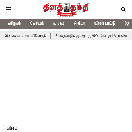
தமிழகம்
தேசியம்
உலகம்
சினிமா
விளையாட்டு
ஜோத
சர் வினோத்
5 ஆண்டுகளுக்கு ரூ.600 கோடியில் மண்வள பாதுகாப்பு 
தங்கம்