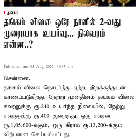
தங்கம்
தங்கம் விலை ஒரே நாளில் 2-வது
முறையாக உயர்வு... நிலவரம்
என்ன..?
Published on
:
05 Aug 2026, 10:47 am
சென்னை,
தங்கம் விலை தொடர்ந்து ஏற்ற, இறக்கத்துடன்
காணப்படுகிறது. நேற்று முன்தினம் தங்கம் விலை
சவரனுக்கு ரூ.240 உயர்ந்த நிலையில், நேற்று
சவரனுக்கு ரூ.400 குறைந்து, ஒரு சவரன்
ரூ.1,05,600-க்கும், ஒரு கிராம் ரூ.13,200-க்கும்
விற்பனை செய்யப்பட்டது.