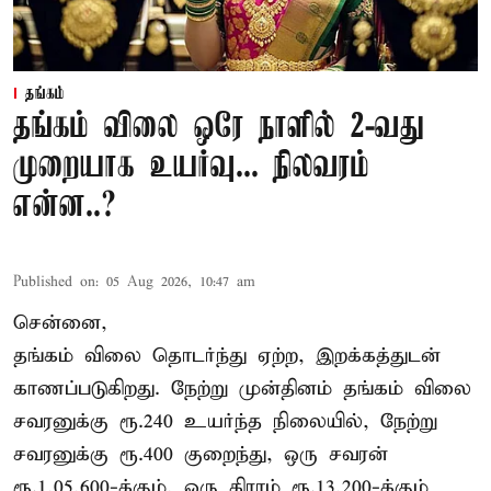
தங்கம்
தங்கம் விலை ஒரே நாளில் 2-வது
முறையாக உயர்வு... நிலவரம்
என்ன..?
Published on
:
05 Aug 2026, 10:47 am
சென்னை,
தங்கம் விலை தொடர்ந்து ஏற்ற, இறக்கத்துடன்
காணப்படுகிறது. நேற்று முன்தினம் தங்கம் விலை
சவரனுக்கு ரூ.240 உயர்ந்த நிலையில், நேற்று
சவரனுக்கு ரூ.400 குறைந்து, ஒரு சவரன்
ரூ.1,05,600-க்கும், ஒரு கிராம் ரூ.13,200-க்கும்