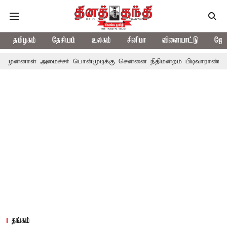
தமிழகம்
தேசியம்
உலகம்
சினிமா
விளையாட்டு
ஜோத
அமைச்சர் பொன்முடிக்கு சென்னை நீதிமன்றம் பிடிவாராண்ட்
தொலைநோ
தங்கம்