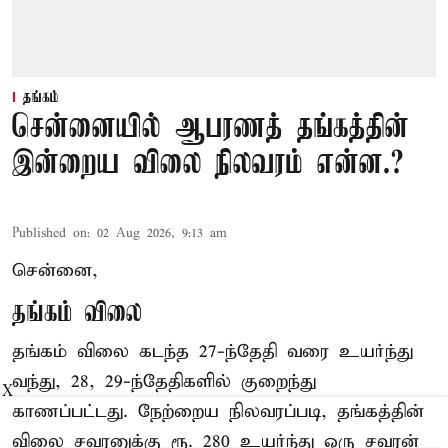
தங்கம்
சென்னையில் ஆபரணத் தங்கத்தின்
இன்றைய விலை நிலவரம் என்ன.?
Published on
:
02 Aug 2026, 9:13 am
சென்னை,
தங்கம் விலை
தங்கம் விலை கடந்த 27-ந்தேதி வரை உயர்ந்து
வந்து, 28, 29-ந்தேதிகளில் குறைந்து
X
காணப்பட்டது. நேற்றைய நிலவரப்படி, தங்கத்தின்
விலை சவரனுக்கு ரூ. 280 உயர்ந்து ஒரு சவரன்