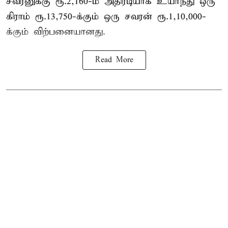
சவரனுக்கு ரூ.2,160-ம் அதிரடியாக உயர்ந்து ஒரு
கிராம் ரூ.13,750-க்கும் ஒரு சவரன் ரூ.1,10,000-
க்கும் விற்பனையானது.
Read More