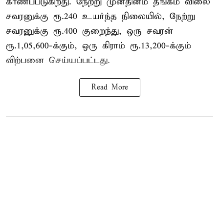
காணப்படுகிறது. நேற்று முன்தினம் தங்கம் விலை
சவரனுக்கு ரூ.240 உயர்ந்த நிலையில், நேற்று
சவரனுக்கு ரூ.400 குறைந்து, ஒரு சவரன்
ரூ.1,05,600-க்கும், ஒரு கிராம் ரூ.13,200-க்கும்
விற்பனை செய்யப்பட்டது.
Read More