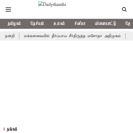
தமிழகம்
தேசியம்
உலகம்
சினிமா
விளையாட்டு
ஜோத
ி
மக்களவையில் தீர்ப்பாய சீர்திருத்த மசோதா அறிமுகம்
காவிரி ந
தங்கம்