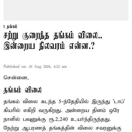
தங்கம்
சற்று குறைந்த தங்கம் விலை..
இன்றைய நிலவரம் என்ன.?
Published on
:
10 Aug 2026, 4:22 am
சென்னை,
தங்கம் விலை
தங்கம் விலை கடந்த 5-ந்தேதியில் இருந்து 'டாப்'
கியரில் எகிறி வருகிறது. அன்றைய தினம் ஒரே
நாளில் பவுனுக்கு ரூ.2,240 உயர்ந்திருந்தது.
நேற்று ஆபரணத் தங்கத்தின் விலை சவரனுக்கு