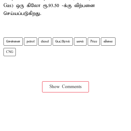
Gas) ஒரு கிலோ ரூ.93.50 -க்கு விற்பனை
செய்யப்படுகிறது.
சென்னை
petrol
diesel
பெட்ரோல்
டீசல்
Price
விலை
CNG
Show Comments