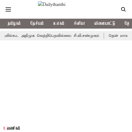
தமிழகம்
தேசியம்
உலகம்
சினிமா
விளையாட்டு
ஜோத
்கூட அதிமுக வெற்றிபெறவில்லை: சி.வி.சண்முகம்
தென் மாவட்டத்தில் 
வணிகம்