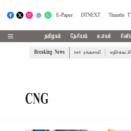
E-Paper
DTNEXT
Thanthi 
தமிழகம்
தேசியம்
உலகம்
சினி
Breaking News
 தாக்கல் செய்கிறார் முதல்-அமைச்சர் ரங்கசாமி
எதிர்க்கட்சி
CNG