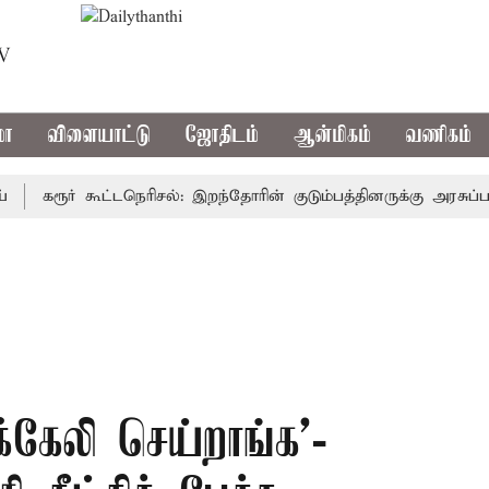
TV
மா
விளையாட்டு
ஜோதிடம்
ஆன்மிகம்
வணிகம்
கரூர் கூட்டநெரிசல்: இறந்தோரின் குடும்பத்தினருக்கு அரசுப்பணி வ
கேலி செய்றாங்க'-