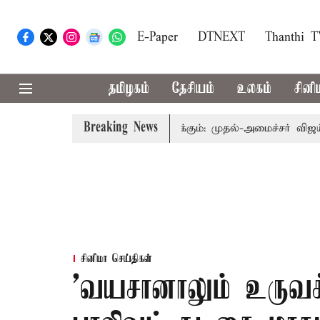
E-Paper
DTNEXT
Thanthi 
தமிழகம்
தேசியம்
உலகம்
சினி
Breaking News
வத்தை தொகுதி மறுவரையறை பாதிக்கும்: முதல்-அமைச்சர் விஜய்
சினிமா செய்திகள்
'வயசானாலும் உருவக்