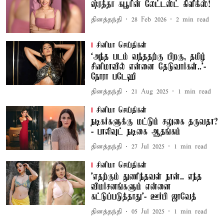
ஷ்ரத்தா கபூரின் லேட்டஸ்ட் கிளிக்ஸ்!
தினத்தந்தி
28 Feb 2026
2
min read
சினிமா செய்திகள்
‘அந்த படம் வந்ததற்கு பிறகு, தமிழ்
சினிமாவில் என்னை தேடுவார்கள்..'-
நோரா படேஹி
தினத்தந்தி
21 Aug 2025
1
min read
சினிமா செய்திகள்
நடிகர்களுக்கு மட்டும் சலுகை தருவதா?
- பாலிவுட் நடிகை ஆதங்கம்
தினத்தந்தி
27 Jul 2025
1
min read
சினிமா செய்திகள்
'எதற்கும் துணிந்தவள் நான்.. எந்த
விமர்சனங்களும் என்னை
கட்டுப்படுத்தாது'- ஊர்பி ஜாவேத்
தினத்தந்தி
05 Jul 2025
1
min read