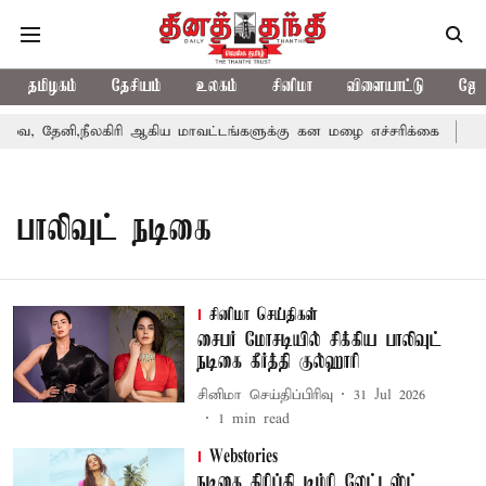
தமிழகம்
தேசியம்
உலகம்
சினிமா
விளையாட்டு
ஜோத
, தேனி,நீலகிரி ஆகிய மாவட்டங்களுக்கு கன மழை எச்சரிக்கை
புத
பாலிவுட் நடிகை
சினிமா செய்திகள்
சைபர் மோசடியில் சிக்கிய பாலிவுட்
நடிகை கீர்த்தி குல்ஹாரி
சினிமா செய்திப்பிரிவு
31 Jul 2026
1
min read
Webstories
நடிகை திரிப்தி டிம்ரி லேட்டஸ்ட்