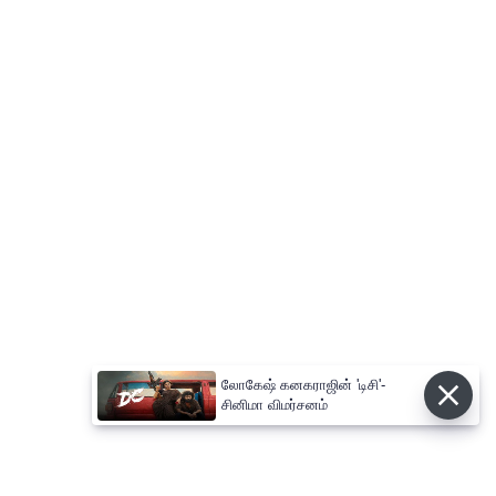
லோகேஷ் கனகராஜின் 'டிசி'-
சினிமா விமர்சனம்