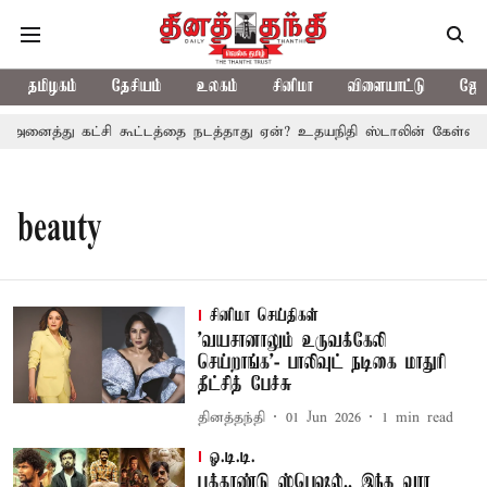
தமிழகம்
தேசியம்
உலகம்
சினிமா
விளையாட்டு
ஜோத
 அனைத்து கட்சி கூட்டத்தை நடத்தாது ஏன்? உதயநிதி ஸ்டாலின் கேள்வி
beauty
சினிமா செய்திகள்
'வயசானாலும் உருவக்கேலி
செய்றாங்க'- பாலிவுட் நடிகை மாதுரி
தீட்சித் பேச்சு
தினத்தந்தி
01 Jun 2026
1
min read
ஓ.டி.டி.
புத்தாண்டு ஸ்பெஷல்.. இந்த வார