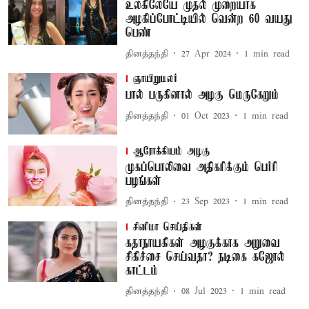
உலகிலேயே முதல் முறையாக
அழகிப்போட்டியில் வென்ற 60 வயது
பெண்
தினத்தந்தி
27 Apr 2024
1
min read
ஞாயிறுமலர்
பால் பருகினால் அழகு மெருகேறும்
தினத்தந்தி
01 Oct 2023
1
min read
ஆரோக்கியம் அழகு
முகப்பொலிவை அதிகரிக்கும் பெர்ரி
பழங்கள்
தினத்தந்தி
23 Sep 2023
1
min read
சினிமா செய்திகள்
கதாநாயகிகள் அழகுக்காக அறுவை
சிகிச்சை செய்வதா? நடிகை கஜோல்
காட்டம்
தினத்தந்தி
08 Jul 2023
1
min read