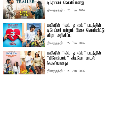
டிரெய்லர் வெளியானது
தினத்தந்தி
26 Jun 2026
பவிஷின் “லவ் ஓ லவ்” படத்தின்
டிரெய்லர் மற்றும் இசை வெளியீட்டு
விழா அறிவிப்பு
தினத்தந்தி
22 Jun 2026
பவிஷின் “லவ் ஓ லவ்” படத்தின்
“பிரோக்பாய்” வீடியோ பாடல்
வெளியானது
தினத்தந்தி
20 Jun 2026