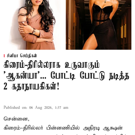
சினிமா செய்திகள்
கிரைம்-திரில்லராக உருவாகும்
'ஆகன்யா'... போட்டி போட்டு நடித்த
2 கதாநாயகிகள்!
Published on
:
06 Aug 2026, 1:37 am
சென்னை,
கிரைம்-திரில்லர் பின்னணியில் அதிரடி ஆக்ஷன்