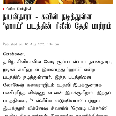
சினிமா செய்திகள்
நயன்தாரா - கவின் நடித்துள்ள
'ஹாய்' படத்தின் ரிலீஸ் தேதி மாற்றம்
Published on
:
06 Aug 2026, 1:34 pm
சென்னை,
தமிழ் சினிமாவின் லேடி சூப்பர் ஸ்டார் நயன்தாரா,
நடிகர் கவினுடன் இணைந்து 'ஹாய்' என்ற
படத்தில் நடித்துள்ளார். இந்த படத்தினை
லோகேஷ் கனகராஜிடம் உதவி இயக்குனராக
பணிபுரிந்த விஷ்ணு எடவன் இயக்குகிறார். இந்தப்
படத்தினை, '7 ஸ்கிரீன் ஸ்டுடியோஸ்' மற்றும்
இயக்குநர் விக்னேஷ் சிவனின் 'ரௌடி பிக்சர்ஸ்'