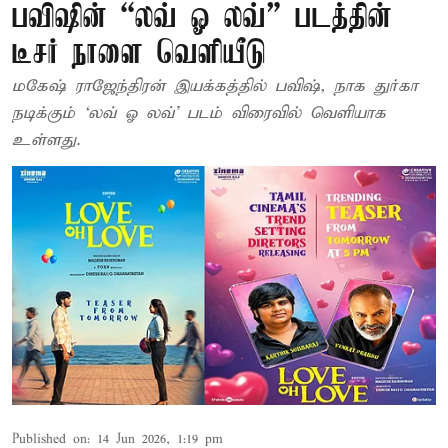
பவிஷின் “லவ் ஓ லவ்” படத்தின்
டீசர் நாளை வெளியீடு
மகேஷ் ராஜேந்திரன் இயக்கத்தில் பவிஷ், நாக துர்கா
நடிக்கும் ‘லவ் ஓ லவ்’ படம் விரைவில் வெளியாக
உள்ளது.
Published on
:
14 Jun 2026, 1:19 pm