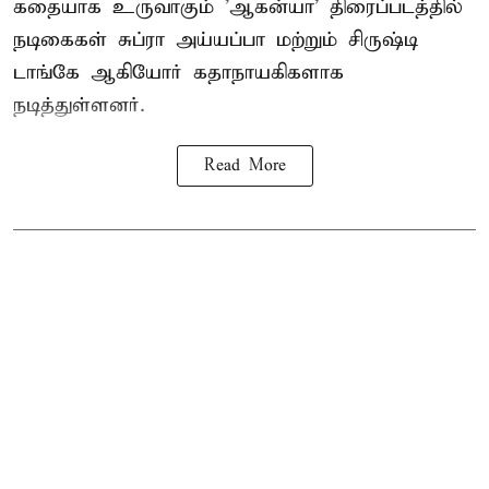
கதையாக உருவாகும் 'ஆகன்யா' திரைப்படத்தில்
நடிகைகள் சுப்ரா அய்யப்பா மற்றும் சிருஷ்டி
டாங்கே ஆகியோர் கதாநாயகிகளாக
நடித்துள்ளனர்.
Read More