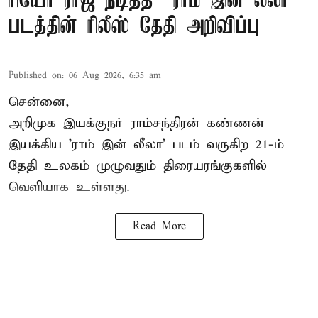
ரியோ ராஜ் நடித்த “ராம் இன் லீலா”
படத்தின் ரிலீஸ் தேதி அறிவிப்பு
Published on
:
06 Aug 2026, 6:35 am
சென்னை,
அறிமுக இயக்குநர் ராம்சந்திரன் கண்ணன்
இயக்கிய 'ராம் இன் லீலா' படம் வருகிற 21-ம்
தேதி உலகம் முழுவதும் திரையரங்குகளில்
வெளியாக உள்ளது.
Read More