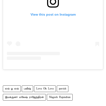
View this post on Instagram
லவ் ஓ லவ்
பவிஷ்
Love Oh Love
pavish
இயக்குனர் மகேஷ் ராஜேந்திரன்
Magesh Rajendran