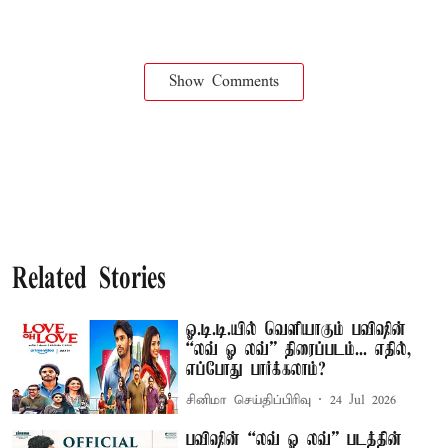
Show Comments
Related Stories
ஓ.டி.டி.யில் வெளியாகும் பவிஷின்
“லவ் ஓ லவ்” திரைப்படம்... எதில்,
எப்போது பார்க்கலாம்?
சினிமா செய்திப்பிரிவு
24 Jul 2026
பவிஷின் “லவ் ஓ லவ்” படத்தின்