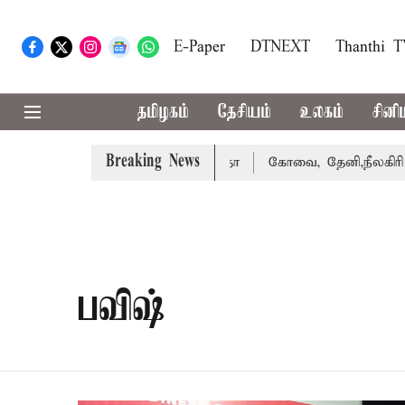
E-Paper
DTNEXT
Thanthi 
தமிழகம்
தேசியம்
உலகம்
சினி
Breaking News
 வழக்கை வாபஸ் பெற்றார் சங்கீதா
கோவை, தேனி,நீலகிரி ஆகி
பவிஷ்