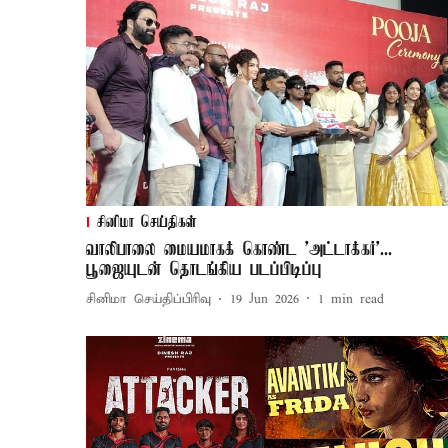
சினிமா செய்திகள்
வாலிபாலை மையமாகக் கொண்ட 'அட்டாக்கர்'...
பூஜையுடன் தொடங்கிய படப்பிடிப்பு
சினிமா செய்திப்பிரிவு
19 Jun 2026
1
min read