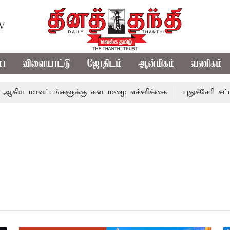
TV
மா
விளையாட்டு
ஜோதிடம்
ஆன்மிகம்
வணிகம்
ய மாவட்டங்களுக்கு கன மழை எச்சரிக்கை
புதுச்சேரி சட்டசப