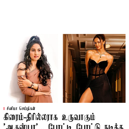
சினிமா செய்திகள்
கிரைம்-திரில்லராக உருவாகும்
'ஆகன்யா'... போட்டி போட்டு நடித்த