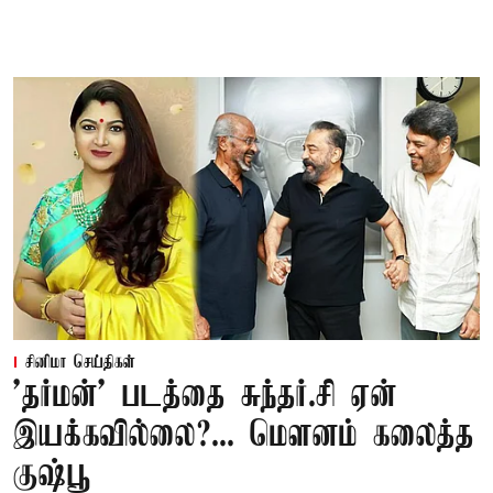
சினிமா செய்திகள்
'தர்மன்' படத்தை சுந்தர்.சி ஏன்
இயக்கவில்லை?... மௌனம் கலைத்த
குஷ்பூ