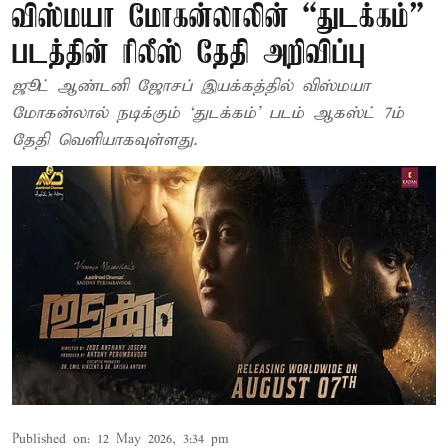
விஸ்மயா மோகன்லாலின் “துடக்கம்”
படத்தின் ரிலீஸ் தேதி அறிவிப்பு
ஜூட் ஆண்டனி ஜோசப் இயக்கத்தில் விஸ்மயா
மோகன்லால் நடிக்கும் ‘துடக்கம்’ படம் ஆகஸ்ட் 7ம்
தேதி வெளியாகவுள்ளது.
Published on
:
12 May 2026, 3:34 pm