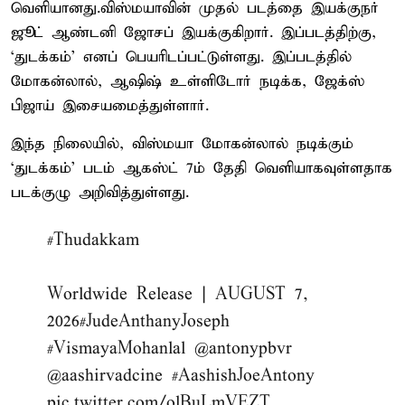
வெளியானது.விஸ்மயாவின் முதல் படத்தை இயக்குநர்
ஜூட் ஆண்டனி ஜோசப் இயக்குகிறார். இப்படத்திற்கு,
‘துடக்கம்’ எனப் பெயரிடப்பட்டுள்ளது. இப்படத்தில்
மோகன்லால், ஆஷிஷ் உள்ளிடோர் நடிக்க, ஜேக்ஸ்
பிஜாய் இசையமைத்துள்ளார்.
இந்த நிலையில், விஸ்மயா மோகன்லால் நடிக்கும்
‘துடக்கம்’ படம் ஆகஸ்ட் 7ம் தேதி வெளியாகவுள்ளதாக
படக்குழு அறிவித்துள்ளது.
#Thudakkam
Worldwide Release | AUGUST 7,
2026
#JudeAnthanyJoseph
#VismayaMohanlal
@antonypbvr
@aashirvadcine
#AashishJoeAntony
pic.twitter.com/olBuLmVEZT