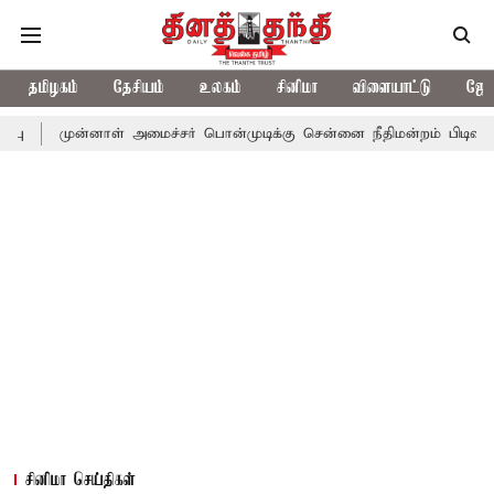
தமிழகம்
தேசியம்
உலகம்
சினிமா
விளையாட்டு
ஜோத
னாள் அமைச்சர் பொன்முடிக்கு சென்னை நீதிமன்றம் பிடிவாராண்ட்
தொ
சினிமா செய்திகள்