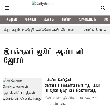
தமிழகம்
தேசியம்
உலகம்
சினிமா
விளையாட்டு
ஜோத
க்கு; வரும் 14ம்தேதி சுப்ரீம்கோர்ட்டில் விசாரணை
அமர்நாத் யாத்திரை
இயக்குனர் ஜூட் ஆண்டனி
ஜோசப்
சினிமா செய்திகள்
விஸ்மயா மோகன்லாலின் “துடக்கம்”
படத்தின் டிரெய்லர் வெளியானது
சினிமா செய்திப்பிரிவு
04 Aug 2026
1
min read