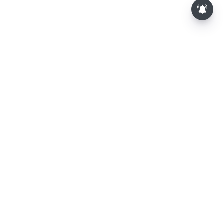
⌄
செய்திகள்
⌄
விளையாட்டு