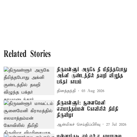
Related Stories
திருவள்ளூர் அருகே தீ மிதித்தபோது
அக்னி குண்டத்தில் தவறி விழுந்த
பக்தர் காயம்
தினத்தந்தி
03 Aug 2026
திருவள்ளூர்: சூளைமேனி
எலமாத்தம்மன் கோவிலில் தீமிதி
திருவிழா
ஆன்மிகச் செய்திப்பிரிவு
27 Jul 2026
மன்னார்குடி எம்.எல்.ஏ காமராஜை