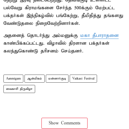
நேற்று இரவு நடைபெற்றது. தேவங்குடி உள்ளிட்ட
பல்வேறு கிராமங்களை சேர்ந்த 500க்கும் மேற்பட்ட
பக்தர்கள் இந்நிகழ்வில் பங்கேற்று, தீமிதித்து தங்களது
வேண்டுதலை நிறைவேற்றினார்கள்.
அதனைத் தொடர்ந்து அம்மனுக்கு
மகா தீபாராதனை
காண்பிக்கப்பட்டது. விழாவில் திரளான பக்தர்கள்
கலந்துகொண்டு தரிசனம் செய்தனர்.
Aanmigam
ஆன்மிகம்
மன்னார்குடி
Vaikasi Festival
வைகாசி திருவிழா
Show Comments