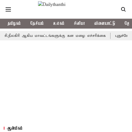
தமிழகம்
தேசியம்
உலகம்
சினிமா
விளையாட்டு
ஜோத
கிரி ஆகிய மாவட்டங்களுக்கு கன மழை எச்சரிக்கை
புதுச்சேரி சட்ட
ஆன்மிகம்