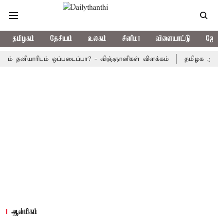
தமிழகம்
தேசியம்
உலகம்
சினிமா
விளையாட்டு
ஜோத
னியாரிடம் ஒப்படைப்பா? - விஞ்ஞானிகள் விளக்கம்
தமிழக அரசு பஸ்கள
ஆன்மிகம்