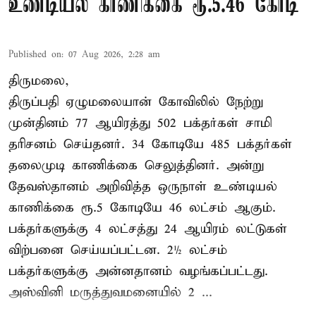
உண்டியல் காணிக்கை ரூ.5.46 கோடி
Published on
:
07 Aug 2026, 2:28 am
திருமலை,
திருப்பதி ஏழுமலையான் கோவிலில் நேற்று
முன்தினம் 77 ஆயிரத்து 502 பக்தர்கள் சாமி
தரிசனம் செய்தனர். 34 கோடியே 485 பக்தர்கள்
தலைமுடி காணிக்கை செலுத்தினர். அன்று
தேவஸ்தானம் அறிவித்த ஒருநாள் உண்டியல்
காணிக்கை ரூ.5 கோடியே 46 லட்சம் ஆகும்.
பக்தர்களுக்கு 4 லட்சத்து 24 ஆயிரம் லட்டுகள்
விற்பனை செய்யப்பட்டன. 2½ லட்சம்
பக்தர்களுக்கு அன்னதானம் வழங்கப்பட்டது.
அஸ்வினி மருத்துவமனையில் 2 ...