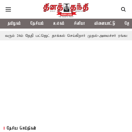
தமிழகம்
தேசியம்
உலகம்
சினிமா
விளையாட்டு
ஜோத
் தேதி பட்ஜெட் தாக்கல் செய்கிறார் முதல்-அமைச்சர் ரங்கசாமி
எதிர்க
தேசிய செய்திகள்