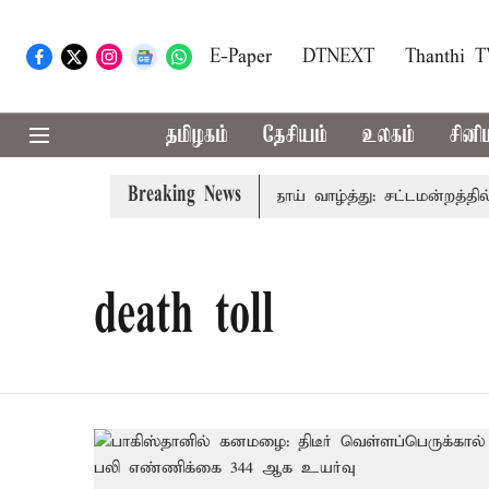
E-Paper
DTNEXT
Thanthi 
தமிழகம்
தேசியம்
உலகம்
சினி
Breaking News
நிகழ்ச்சிகளிலும் முதலில் தமிழ்த்தாய் வாழ்த்து: சட்டமன்றத்தில்
death toll