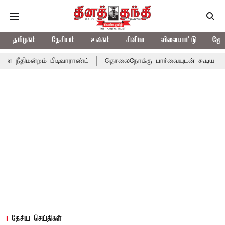
தமிழகம்
தேசியம்
உலகம்
சினிமா
விளையாட்டு
ஜோத
் பிடிவாராண்ட்
தொலைநோக்கு பார்வையுடன் கூடிய வேளாண் பட்ஜெட
தேசிய செய்திகள்