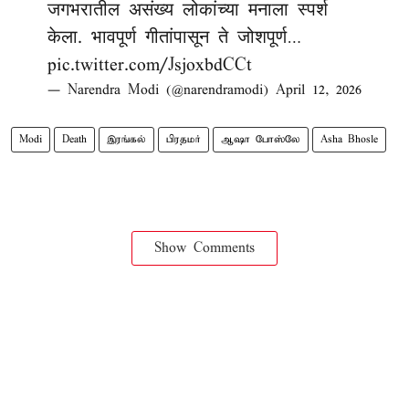
जगभरातील असंख्य लोकांच्या मनाला स्पर्श
केला. भावपूर्ण गीतांपासून ते जोशपूर्ण…
pic.twitter.com/JsjoxbdCCt
— Narendra Modi (@narendramodi)
April 12, 2026
Modi
Death
இரங்கல்
பிரதமர்
ஆஷா போஸ்லே
Asha Bhosle
Show Comments