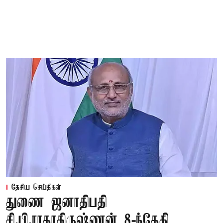
தேசிய செய்திகள்
துணை ஜனாதிபதி
சி.பி.ராதாகிருஷ்ணன் 8-ந்தேதி