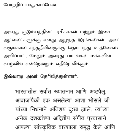
போற்றிப் பாதுகாப்பேன்.
அவரது குடும்பத்தினர், ரசிகர்கள் மற்றும் இசை
ஆர்வலர்களுக்கு எனது ஆழ்ந்த இரங்கல்கள். அவர்
வருங்கால சந்ததியினருக்கு தொடர்ந்து உத்வேகம்
அளிப்பார், மேலும் அவரது பாடல்கள் மக்களின்
வாழ்வில் என்றென்றும் எதிரொலிக்கும்.
இவ்வாறு அவர் தெரிவித்துள்ளார்.
भारतातील सर्वात ख्यातनाम आणि अष्टपैलू
आवाजांपैकी एक असलेल्या आशा भोसले जी
यांच्या निधनाने अतिशय दुःख झाले. त्यांच्या
अनेक दशकांच्या अद्वितीय संगीत प्रवासाने
आपल्या सांस्कृतिक वारशाला समृद्ध केले आणि