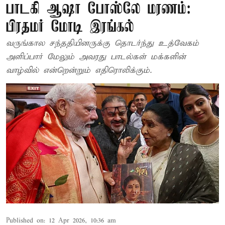
பாடகி ஆஷா போஸ்லே மரணம்:
பிரதமர் மோடி இரங்கல்
வருங்கால சந்ததியினருக்கு தொடர்ந்து உத்வேகம்
அளிப்பார் மேலும் அவரது பாடல்கள் மக்களின்
வாழ்வில் என்றென்றும் எதிரொலிக்கும்.
Published on
:
12 Apr 2026, 10:36 am