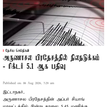
தேசிய செய்திகள்
அருணாசல பிரதேசத்தில் நிலநடுக்கம்
- ரிக்டர் 5.1 ஆக பதிவு
Published on
:
06 Aug 2026, 7:29 am
இட்டாநகர்,
அருணாசல பிரதேசத்தின் அப்பர் சியாங்
மாவட்டத்தில் இன்று காலை 5.45 மணிக்கு