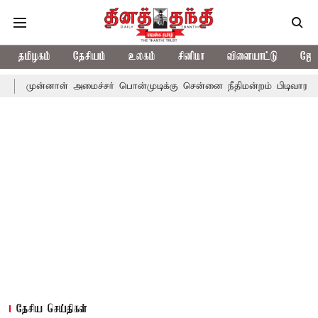
தமிழகம்
தேசியம்
உலகம்
சினிமா
விளையாட்டு
ஜோத
ள் அமைச்சர் பொன்முடிக்கு சென்னை நீதிமன்றம் பிடிவாராண்ட்
தொல
தேசிய செய்திகள்