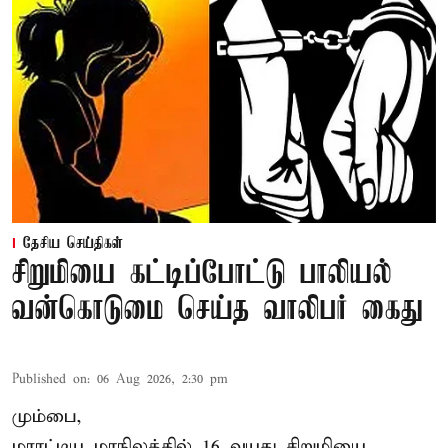
தேசிய செய்திகள்
சிறுமியை கட்டிப்போட்டு பாலியல்
வன்கொடுமை செய்த வாலிபர் கைது
Published on
:
06 Aug 2026, 2:30 pm
மும்பை,
மராட்டிய மாநிலத்தில்
16 வயது
சிறுமி
யை