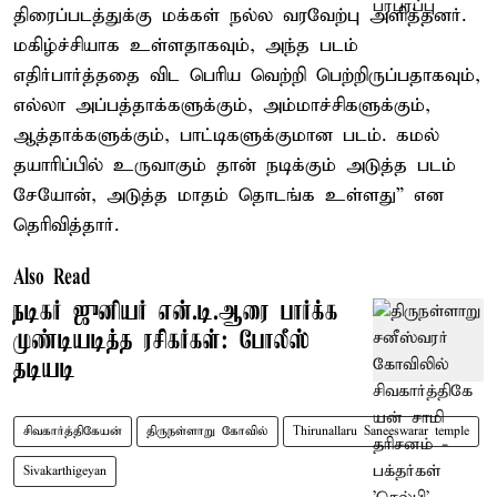
திரைப்படத்துக்கு மக்கள் நல்ல வரவேற்பு அளித்தனர்.
மகிழ்ச்சியாக உள்ளதாகவும், அந்த படம்
எதிர்பார்த்ததை விட பெரிய வெற்றி பெற்றிருப்பதாகவும்,
எல்லா அப்பத்தாக்களுக்கும், அம்மாச்சிகளுக்கும்,
ஆத்தாக்களுக்கும், பாட்டிகளுக்குமான படம். கமல்
தயாரிப்பில் உருவாகும் தான் நடிக்கும் அடுத்த படம்
சேயோன், அடுத்த மாதம் தொடங்க உள்ளது” என
தெரிவித்தார்.
Also Read
நடிகர் ஜுனியர் என்.டி.ஆரை பார்க்க
முண்டியடித்த ரசிகர்கள்: போலீஸ்
தடியடி
சிவகார்த்திகேயன்
திருநள்ளாறு கோவில்
Thirunallaru Saneeswarar temple
Sivakarthigeyan