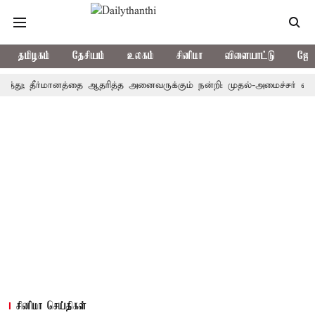
தமிழகம்
தேசியம்
உலகம்
சினிமா
விளையாட்டு
ஜோத
ு; தீர்மானத்தை ஆதரித்த அனைவருக்கும் நன்றி: முதல்-அமைச்சர் விஜய்
சினிமா செய்திகள்