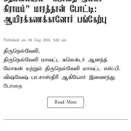
கிராமம்" மாரத்தான் போட்டி:
ஆயிரக்கணக்கானோர் பங்கேற்பு
Published on
:
09 Aug 2026, 9:02 am
திருநெல்வேலி,
திருநெல்வேலி
மாவட்ட கலெக்டர் ஆனந்த்
மோகன் மற்றும் திருநெல்வேலி மாவட்ட எஸ்.பி.
விஷ்வேஷ் பா.சாஸ்திரி ஆகியோர் இணைந்து
போதை
Read More