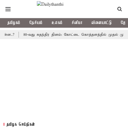
தமிழகம்
தேசியம்
உலகம்
சினிமா
விளையாட்டு
ஜோத
?
80-வது சுதந்திர தினம்: கோட்டை கொத்தளத்தில் முதல் முறையாக தே
தமிழக செய்திகள்