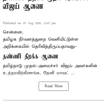
விஜய் ஆணை
Published on
:
07 Aug 2026, 12:47 pm
சென்னை,
தமிழக நீர்வளத்துறை வெளியிட்டுள்ள
அறிக்கையில் தெரிவித்திருப்பதாவது:-
தண்ணீர் திறக்க ஆணை
தமிழ்நாடு
முதல்-அமைச்சர் விஜய்
அவர்களின்
உத்தரவிற்கிணங்க, தேனி மாவட் ...
Read More