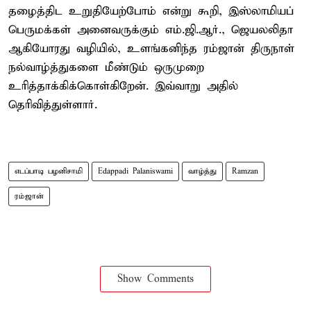
தழைத்திட உறுதியேற்போம் என்று கூறி, இஸ்லாமியப்
பெருமக்கள் அனைவருக்கும் எம்.ஜி.ஆர்., ஜெயலலிதா
ஆகியோரது வழியில், உளங்கனிந்த ரம்ஜான் திருநாள்
நல்வாழ்த்துகளை மீண்டும் ஒருமுறை
உரித்தாக்கிக்கொள்கிறேன். இவ்வாறு அதில்
தெரிவித்துள்ளார்.
எடப்பாடி பழனிசாமி
Edappadi Palaniswami
வாழ்த்து
Ramzan
ரம்ஜான்
Show Comments