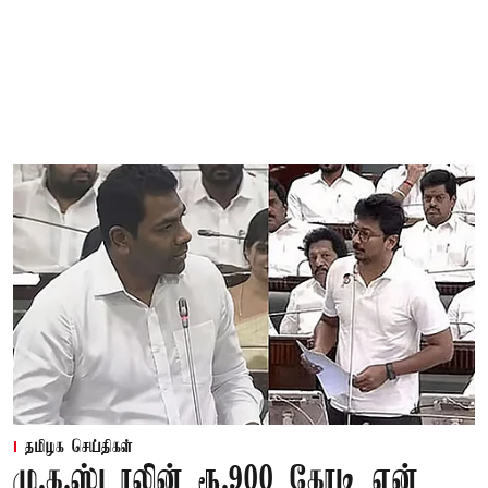
தமிழக செய்திகள்
மு.க.ஸ்டாலின் ரூ.900 கோடி ஏன்