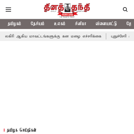
தமிழகம்
தேசியம்
உலகம்
சினிமா
விளையாட்டு
ஜோத
கிய மாவட்டங்களுக்கு கன மழை எச்சரிக்கை
புதுச்சேரி சட்டசபையில்
தமிழக செய்திகள்