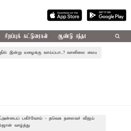
சிறப்புக் கட்டுரைகள்
ஆண்டு சந்தா
ல் இன்று மழைக்கு வாய்ப்பா..? வானிலை மையம் அப்டேட்
தொழ