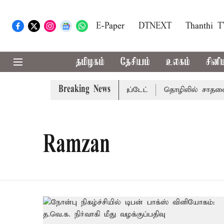
E-Paper
DTNEXT
Thanthi 
தமிழகம்
தேசியம்
உலகம்
சினி
Breaking News
ு வாய்ப்பா..? வானிலை மையம் அப்டேட்
தொழிலில் சாதனை பட
Ramzan