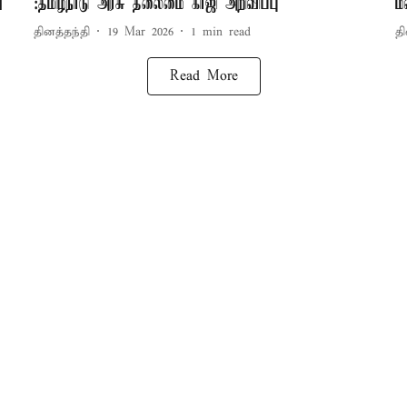
ு
:தமிழ்நாடு அரசு தலைமை காஜி அறிவிப்பு
ம
தினத்தந்தி
19 Mar 2026
1
min read
தி
Read More