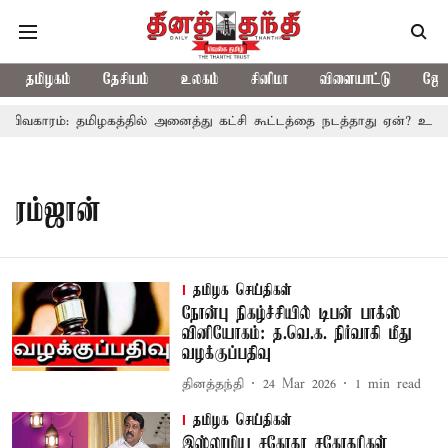
தமிழகம்
தேசியம்
உலகம்
சினிமா
விளையாட்டு
ஜோத
விவகாரம்: தமிழகத்தில் அனைத்து கட்சி கூட்டத்தை நடத்தாது ஏன்? உதயநி
ரம்ஜான்
தமிழக செய்திகள்
நோன்பு நிகழ்ச்சியில் டிபன் பாக்ஸ்
வினியோகம்: த.வெ.க. நிர்வாகி மீது
வழக்குப்பதிவு
தினத்தந்தி
24 Mar 2026
1
min read
தமிழக செய்திகள்
இஸ்லாமிய சகோதர சகோதரிகள்